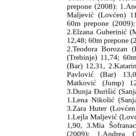
prepone (2008): 1.Anđ
Maljević (Lovćen) 11
60m prepone (2009):
2.Elzana Guberinić (M
12,48; 60m prepone (2
2.Teodora Borozan (
(Trebinje) 11,74; 60
(Bar) 12,31, 2.Katar
Pavlović (Bar) 13,
Matković (Jump) 12
3.Dunja Đurišić (Sanj
1.Lena Nikolić (Sanja
3.Zara Huter (Lovćen)
1.Lejla Maljević (Lov
1,90, 3.Mia Šofrana
(2009): 1.Andrea G