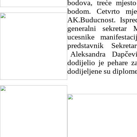
bodova, treće mjesto
bodom. Cetvrto mje
AK.Buducnost. Ispre
generalni se­kretar
ucesnike manifestac
predstavnik Sekreta
Aleksandra Dapčević
dodijelio je pehare z
dodijeljene su diplome