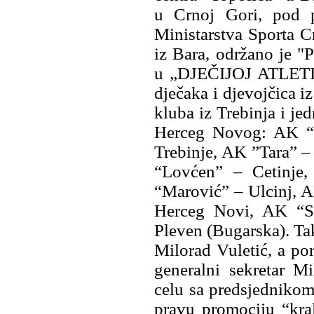
u Crnoj Gori, pod 
Ministarstva Sporta C
iz Bara, održano je "
u „DJEČIJOJ ATLETIC
dječaka i djevojčica i
kluba iz Trebinja i je
Herceg Novog: AK “T
Trebinje, AK ”Tara” 
“Lovćen” – Cetinje
“Marović” – Ulcinj, A
Herceg Novi, AK “S
Pleven (Bugarska). Ta
Milorad Vuletić, a po
generalni sekretar M
celu sa predsjednikom
pravu promociju “kral