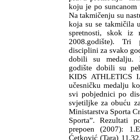
koju je po suncanom v
Na takmičenju su nastu
koja su se takmičila 
spretnosti, skok iz
2008.godište). Tri
disciplini za svako go
dobili su medalju. 
godište dobili su peh
KIDS ATHLETICS IA
učesničku medalju koj
svi pobjednici po dis
svjetiljke za obuću za
Ministarstva Sporta 
Sporta”. Rezultati
prepoen (2007): 1.E
Ćetković (Tara) 11,32