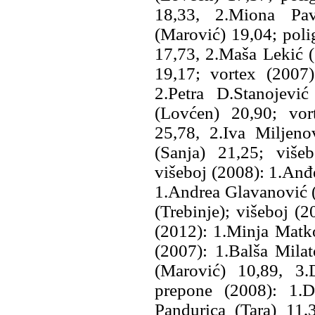
18,33, 2.Miona Pav
(Marović) 19,04; pol
17,73, 2.Maša Lekić (
19,17; vortex (2007
2.Petra D.Stanojevi
(Lovćen) 20,90; vor
25,78, 2.Iva Miljen
(Sanja) 21,25; više
višeboj (2008): 1.Anđ
1.Andrea Glavanović (
(Trebinje); višeboj (
(2012): 1.Minja Mat
(2007): 1.Balša Milat
(Marović) 10,89, 3.
prepone (2008): 1.D
Pandurica (Tara) 11,