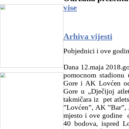
vise
Arhiva vijesti
Pobjednici i ove godin
Dana 12.maja 2018.god
pomocnom stadionu u
Gore i AK Lovćen od
Gore u „Dječijoj atle
takmičara iz pet atl
”Lovćen”, AK ”Bar”,
mjesto i ove godine o
40 bodova, ispred Lo